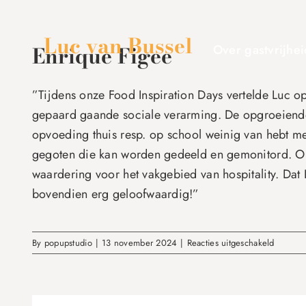
Skip
to
Luc van Bussel
content
Enrique Figee
Over gastvrijhei
”Tijdens onze Food Inspiration Days vertelde Luc 
gepaard gaande sociale verarming. De opgroeiende ti
opvoeding thuis resp. op school weinig van hebt m
gegoten die kan worden gedeeld en gemonitord. Op d
waardering voor het vakgebied van hospitality. Dat
bovendien erg geloofwaardig!”
voor
By
popupstudio
|
13 november 2024
|
Reacties uitgeschakeld
Enrique
Figee