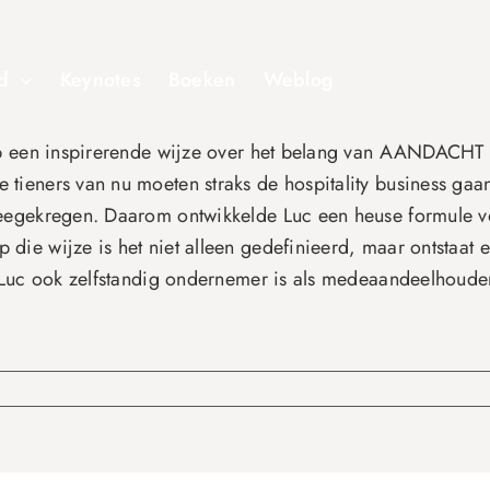
d
Keynotes
Boeken
Weblog
op een inspirerende wijze over het belang van AANDACHT i
eners van nu moeten straks de hospitality business gaan d
eegekregen. Daarom ontwikkelde Luc een heuse formule v
ie wijze is het niet alleen gedefinieerd, maar ontstaat 
 Luc ook zelfstandig ondernemer is als medeaandeelhouder