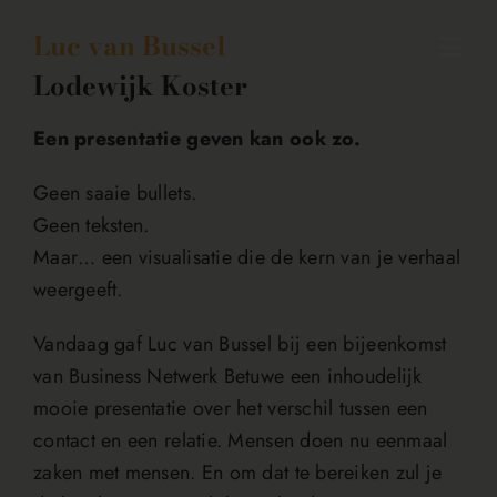
Skip
Luc van Bussel
to
Togg
content
Lodewijk Koster
Navi
Gastvrijheid
Een presentatie geven kan ook zo.
Keynotes
Geen saaie bullets.
Boeken
Geen teksten.
Maar… een visualisatie die de kern van je verhaal
Weblog
weergeeft.
Contact
Vandaag gaf Luc van Bussel bij een bijeenkomst
van Business Netwerk Betuwe een inhoudelijk
Meer over Luc
mooie presentatie over het verschil tussen een
contact en een relatie. Mensen doen nu eenmaal
zaken met mensen. En om dat te bereiken zul je