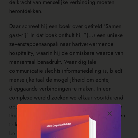
de kracht van menselijke verbinding moeten
herontdekken.
Daar schreef hij een boek over getiteld ‘Samen
gastvrij’. In dat boek onthult hij “(…) een unieke
zevenstappenaanpak naar hartverwarmende
hospitality, waarin hij de onmisbare waarde van
mensentaal benadrukt. Waar digitale
communicatie slechts informatiedeling is, biedt
menselijke taal de mogelijkheid om echte,
diepgaande verbindingen te maken. In een
complexe wereld zoeken we elkaar voortdurend
op, op zoek naar verbinding en een gevoel van
thuis. Juist nu is het essentieel om dat thuisvoelen
te koesteren en te versterken. De menselijke
behoefte aan contact, begrip en samenzijn is