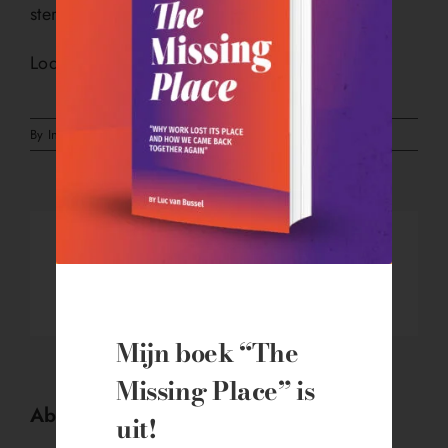
sterker dan ooit.”
Lodewijk Koster
voor
By
Ina van Tolij
|
21 februari 2025
|
Reacties uitgeschakeld
Lodewijk
Koster
Share This Story, Choose Your Platform!
Facebook
X
LinkedIn
WhatsApp
Vk
Email
Mijn boek
“The
Missing Place”
is
About the Author:
Ina van Tolij
uit!