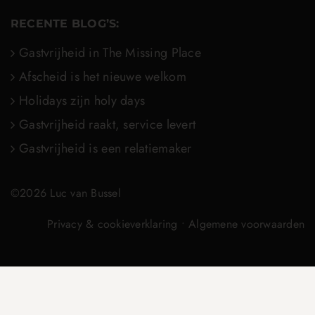
RECENTE BLOG’S:
Gastvrijheid in The Missing Place
Afscheid is het nieuwe welkom
Holidays zijn holy days
Gastvrijheid raakt, service levert
Gastvrijheid is een relatiemaker
©2026 Luc van Bussel
Privacy & cookieverklaring
•
Algemene voorwaarden