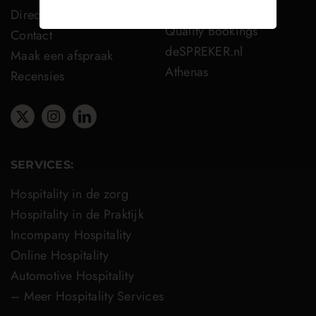
Speakers Academy
Direct boeken
Quality Bookings
Contact
deSPREKER.nl
Maak een afspraak
Athenas
Recensies
SERVICES:
Hospitality in de zorg
Hospitality in de Praktijk
Incompany Hospitality
Online Hospitality
Automotive Hospitality
– Meer Hospitality Services