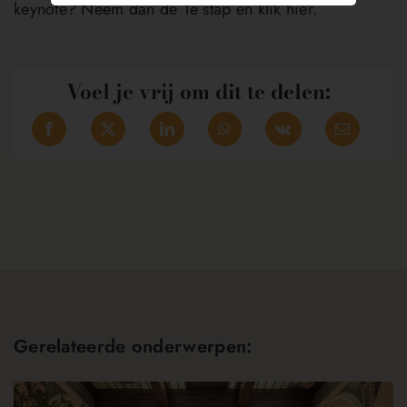
keynote? Neem dan de 1e stap en
klik hier
.
Voel je vrij om dit te delen:
Gerelateerde onderwerpen: