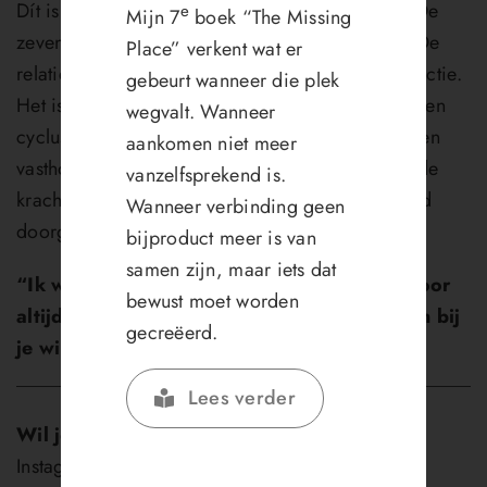
Dít is het geheim van een voortdurende relatie. De
e
Mijn 7
boek “The Missing
zeven stappen naar 8. Want bij 7 stopt het niet. De
Place” verkent wat er
relatie is geen rechte lijn, geen eenmalige transactie.
gebeurt wanneer die plek
Het is een lemniscaat, een eeuwige beweging, een
wegvalt. Wanneer
cyclus van geven en ontvangen, van aantrekken en
aankomen niet meer
vasthouden. Hier ontstaat de flow. Hier ontstaat de
vanzelfsprekend is.
kracht van een relatie die niet eindigt, maar altijd
Wanneer verbinding geen
doorgaat.
bijproduct meer is van
samen zijn, maar iets dat
“Ik wil een relatie!” Niet voor even, maar voor
bewust moet worden
altijd. En jij? Hoe zorg jij ervoor dat mensen bij
gecreëerd.
je willen blijven?
Lees verder
Wil je meer informatie?
Dat kan via mijn
Instagram
of
LinkedIn
. Of heb je interesse in een