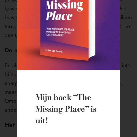
bewondering. Niet zomaar waardering, maar echte
bewondering. Het moment waarop iemand niet alleen
terugdenkt aan de ontmoeting, maar erover praat, het
deelt, er deel van wil uitmaken.
De aantrekkingskracht
En als bewondering eenmaal ontstaat, gebeurt er iets
bijzonders: aantrekkingskracht. Een magnetische
energie waardoor mensen niet alleen terugkomen,
maar blijven. Omdat ze zich verbonden voelen.
Mijn boek
“The
Omdat ze iets gevonden hebben wat ze nergens
Missing Place”
is
anders vinden.
uit!
Het geheim