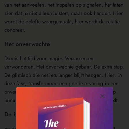
van het aanvoelen, het inspelen op signalen, het laten
zien dat je niet alleen luistert, maar ook handelt. Hier
wordt de belofte waargemaakt, hier wordt de relatie
concreet.
Het onverwachte
Dan is het tijd voor magie. Verrassen en
verwonderen. Het onverwachte gebaar. De extra stap.
De glimlach die net iets langer blijft hangen. Hier, in
deze fase, transformeert een goede ervaring in een
onvergetelijke ervaring. Dit is het moment waarop
iemand niet alleen tevreden is, maar geraakt wordt.
De bewondering
En dat gevoel? Dat blijft hangen. Het groeit uit tot