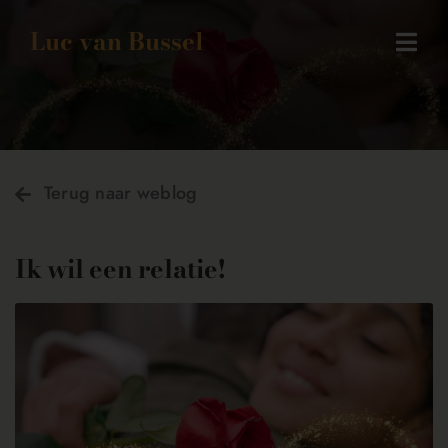
Skip
Luc van Bussel
to
Togg
content
Navi
Gastvrijheid
Keynotes
Terug naar weblog
Boeken
Weblog
Ik wil een relatie!
Contact
Meer over Luc